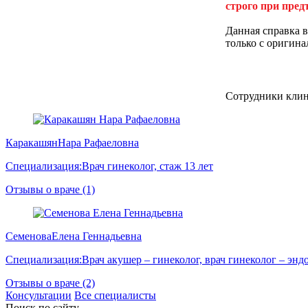
строго при пред
Данная справка в
только с оригина
Сотрудники кли
Каракашян
Нара Рафаеловна
Специализация:
Врач гинеколог, стаж 13 лет
Отзывы о враче (1)
Семенова
Елена Геннадьевна
Специализация:
Врач акушер – гинеколог, врач гинеколог – энд
Отзывы о враче (2)
Консультации
Все специалисты
Поиск по сайту