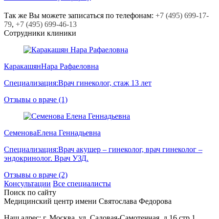
Так же Вы можете записаться по телефонам:
+7
(495)
699-17-
79
,
+7
(495)
699-46-13
Сотрудники клиники
Каракашян
Нара Рафаеловна
Специализация:
Врач гинеколог, стаж 13 лет
Отзывы о враче (1)
Семенова
Елена Геннадьевна
Специализация:
Врач акушер – гинеколог, врач гинеколог –
эндокринолог. Врач УЗД.
Отзывы о враче (2)
Консультации
Все специалисты
Поиск по сайту
Медицинский центр
имени Святослава Федорова
Наш адрес:
г. Москва, ул. Садовая-Cамотечная, д.16 стр 1