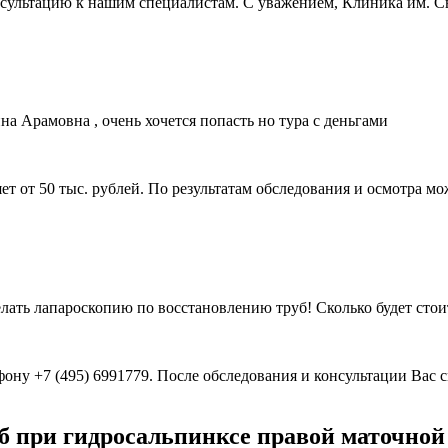
онсультацию к нашим специалистам. С уважением, Клиника им. С
а Арамовна , очень хочется попасть но тура с деньгами
т от 50 тыс. рублей. По результатам обследования и осмотра м
лать лапароскопию по восстановлению труб! Сколько будет стои
ону +7 (495) 6991779. После обследования и консультации Вас 
б при гидросальпинксе правой маточной