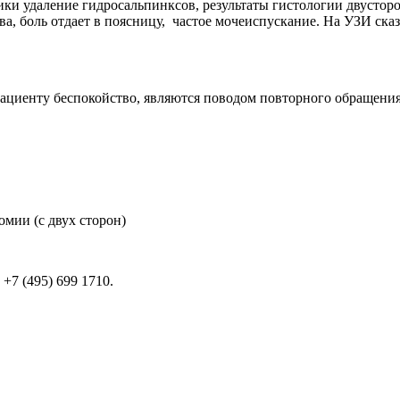
ники удаление гидросальпинксов, результаты гистологии двусто
ава, боль отдает в поясницу, частое мочеиспускание. На УЗИ ск
енту беспокойство, являются поводом повторного обращения к
омии (с двух сторон)
+7 (495) 699 1710.