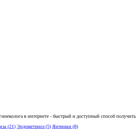
ча гинеколога в интернете - быстрый и доступный способ получ
осы
(21)
Эндометриоз
(5)
Яичники
(8)