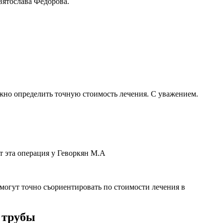
вятослава Федорова.
ожно определить точную стоимость лечения. С уважением.
т эта операция у Геворкян М.А
смогут точно съориентировать по стоимости лечения в
 трубы