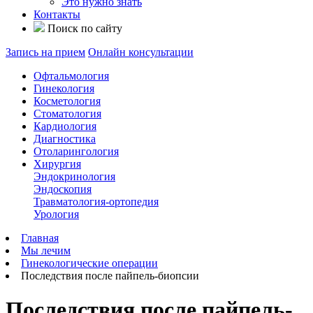
Это нужно знать
Контакты
Поиск по сайту
Запись на прием
Онлайн консультации
Офтальмология
Гинекология
Косметология
Стоматология
Кардиология
Диагностика
Отоларингология
Хирургия
Эндокринология
Эндоскопия
Травматология-ортопедия
Урология
Главная
Мы лечим
Гинекологические операции
Последствия после пайпель-биопсии
Последствия после пайпель-