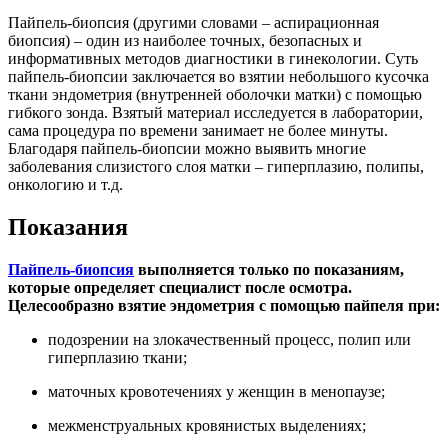
Пайпель-биопсия (другими словами – аспирационная
биопсия) – один из наиболее точных, безопасных и
информативных методов диагностики в гинекологии. Суть
пайпель-биопсии заключается во взятии небольшого кусочка
ткани эндометрия (внутренней оболочки матки) с помощью
гибкого зонда. Взятый материал исследуется в лаборатории,
сама процедура по времени занимает не более минуты.
Благодаря пайпель-биопсии можно выявить многие
заболевания слизистого слоя матки – гиперплазию, полипы,
онкологию и т.д.
Показания
Пайпель-биопсия
выполняется только по показаниям,
которые определяет специалист после осмотра.
Целесообразно взятие эндометрия с помощью пайпеля при:
подозрении на злокачественный процесс, полип или
гиперплазию ткани;
маточных кровотечениях у женщин в менопаузе;
межменструальных кровянистых выделениях;